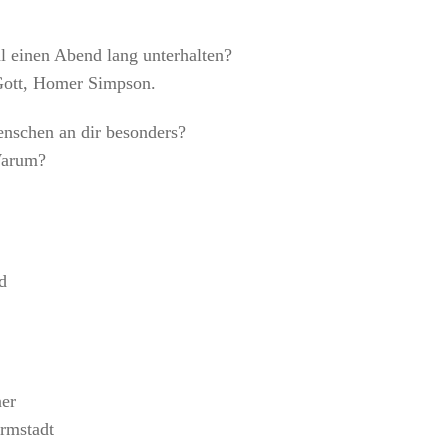
 einen Abend lang unterhalten?
 Gott, Homer Simpson.
nschen an dir besonders?
Warum?
d
er
rmstadt