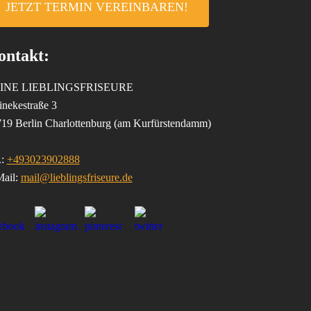
JETZT TERMIN VEREINBAREN!
ontakt:
INE LIEBLINGSFRISEURE
nekestraße 3
19 Berlin Charlottenburg (am Kurfürstendamm)
.:
+493023902888
ail:
mail@lieblingsfriseure.de