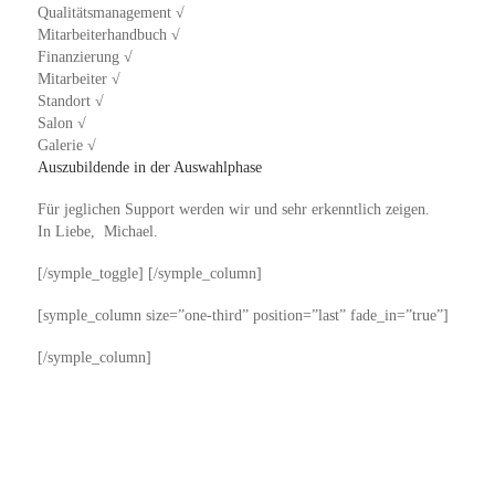
Qualitätsmanagement √
Mitarbeiterhandbuch √
Finanzierung √
Mitarbeiter √
Standort √
Salon √
Galerie √
Auszubildende in der Auswahlphase
Für jeglichen Support werden wir und sehr erkenntlich zeigen.
In Liebe, Michael.
[/symple_toggle] [/symple_column]
[symple_column size=”one-third” position=”last” fade_in=”true”]
[/symple_column]