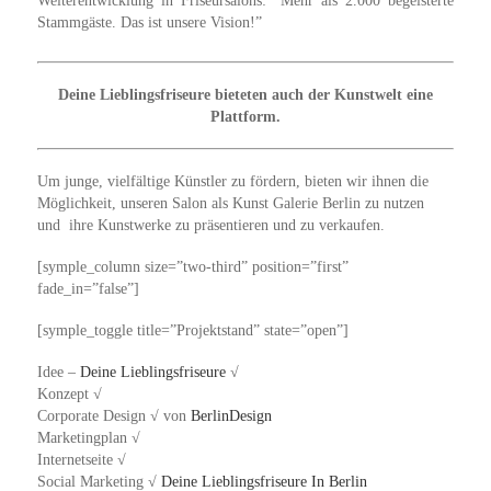
Weiterentwicklung in Friseursalons: “Mehr als 2.000 begeisterte
Stammgäste. Das ist unsere Vision!”
Deine Lieblingsfriseure bieteten auch der Kunstwelt eine
Plattform.
Um junge, vielfältige Künstler zu fördern, bieten wir ihnen die
Möglichkeit, unseren Salon als Kunst Galerie Berlin zu nutzen
und ihre Kunstwerke zu präsentieren und zu verkaufen.
[symple_column size=”two-third” position=”first”
fade_in=”false”]
[symple_toggle title=”Projektstand” state=”open”]
Idee –
Deine Lieblingsfriseure
√
Konzept √
Corporate Design √ von
BerlinDesign
Marketingplan √
Internetseite √
Social Marketing √
Deine Lieblingsfriseure In Berlin