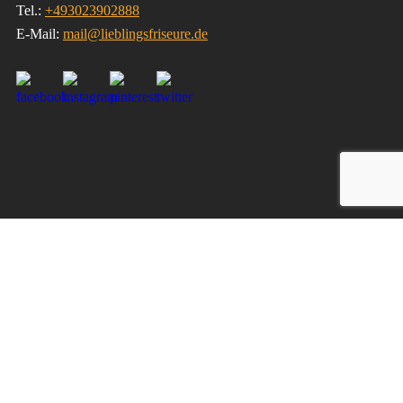
Tel.:
+493023902888
E-Mail:
mail@lieblingsfriseure.de